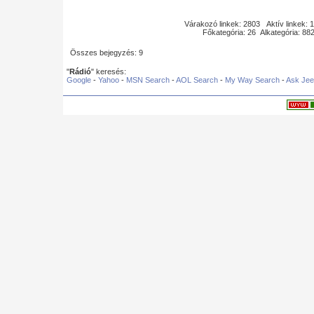
Várakozó linkek: 2803 Aktív linkek: 
Főkategória: 26 Alkategória: 8
Összes bejegyzés: 9
"
Rádió
" keresés:
Google
-
Yahoo
-
MSN Search
-
AOL Search
-
My Way Search
-
Ask Je