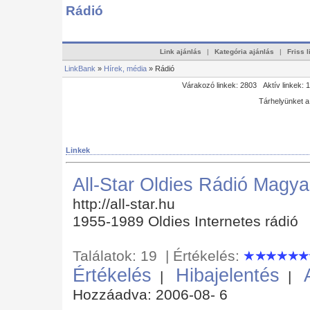
Rádió
Link ajánlás
|
Kategória ajánlás
|
Friss 
LinkBank
»
Hírek, média
» Rádió
Várakozó linkek: 2803 Aktív linkek: 
Tárhelyünket 
Linkek
All-Star Oldies Rádió Magy
http://all-star.hu
1955-1989 Oldies Internetes rádió
Találatok: 19 | Értékelés:
Értékelés
Hibajelentés
|
|
Hozzáadva: 2006-08- 6