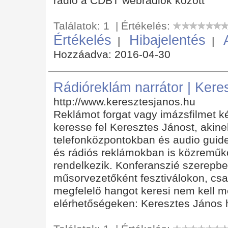
rádió a CDBT webrádiók között
Találatok: 1 | Értékelés:
Értékelés
Hibajelentés
|
|
Hozzáadva: 2016-04-30
Rádióreklám narrátor | Kere
http://www.keresztesjanos.hu
Reklámot forgat vagy imázsfilmet ké
keresse fel Keresztes Jánost, akin
telefonközpontokban és audio guide
és rádiós reklámokban is közreműkö
rendelkezik. Konferanszié szerepben
műsorvezetőként fesztiválokon, cs
megfelelő hangot keresi nem kell 
elérhetőségeken: Keresztes János 