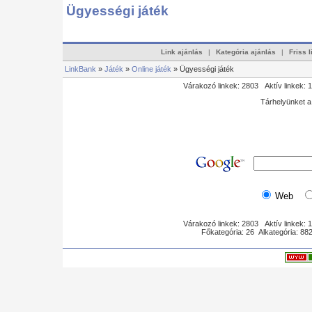
Ügyességi játék
Link ajánlás
|
Kategória ajánlás
|
Friss 
LinkBank
»
Játék
»
Online játék
» Ügyességi játék
Várakozó linkek: 2803 Aktív linkek: 
Tárhelyünket 
Web
Várakozó linkek: 2803 Aktív linkek: 
Főkategória: 26 Alkategória: 8