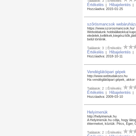
Találatok: 3 | Értékelés:
Értékelés
Hibajelentés
|
Hozzáadva: 2015-01-25
szőrösmancsok webáruház
https://www.szorosmancsok.hu/
Weboldalunk hobbiállatokkal kap
eledelek,kellékek,kiegészítők,já
belül történik.
Találatok: 3 | Értékelés:
Értékelés
Hibajelentés
|
Hozzáadva: 2018-10-11
Vendéglátóipari gépek
http://www.webtudakozo.hu
Ha vendéglátóipari gépek, akkor 
Találatok: 2 | Értékelés:
Értékelés
Hibajelentés
|
Hozzáadva: 2009-03-10
Helyimenük
http://helyimenuk.hu
A Helyimenük.hu célja, hogy látog
éttermeket, köztük: Pécs, Eger,
Találatok: 2 | Értékelés: