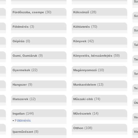
Sz
(30)
(28)
Fürdőszoba, csempe
Kölcsönző
Sz
(3)
(70)
Földmérés
Költöztetés
Sz
(0)
(42)
Gépírás
Könyvek
Ta
(9)
(59)
Gumi, Gumiáruk
Könyvelés, bérszámfejtés
Ta
(22)
(10)
Gyermekek
Magánnyomozó
Te
(9)
(13)
Hangszer
Munkavédelem
Te
(12)
(74)
Illatszerek
Műszaki cikk
Út
(144)
(14)
Ingatlan
Művészetek
Va
•
Földmérés
(108)
Otthon
(8)
Iparművészet
Vi