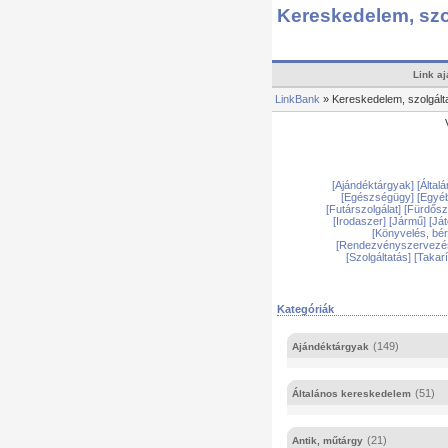
Kereskedelem, szo
Link aj
LinkBank
» Kereskedelem, szolgált
[Ajándéktárgyak]
[Álta
[Egészségügy]
[Egyé
[Futárszolgálat]
[Fürdős
[Irodaszer]
[Jármű]
[Já
[Könyvelés, bé
[Rendezvényszervezé
[Szolgáltatás]
[Takar
Kategóriák
(149)
Ajándéktárgyak
(51)
Általános kereskedelem
(21)
Antik, műtárgy