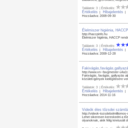
Találatok: 3 | Értékelés:
Értékelés
Hibajelentés
|
Hozzáadva: 2008-09-30
Élelmiszer higiénia, HACCP
http://haccpinfo.hu
Élelmiszer higiénia, HACCP rend
Találatok: 3 | Értékelés:
Értékelés
Hibajelentés
|
Hozzáadva: 2008-12-28
Fakivágás,favágás,gallyazá
http://www.xn--favgmester-u4a1t
Fakivágás, favágás, gallyazás al
közületi igények kielégítésére v
Találatok: 3 | Értékelés:
Értékelés
Hibajelentés
|
Hozzáadva: 2014-11-16
Videók éles tőzsdei számlá
http://videok-tozsdebolmilliomos
Lehet sikeresen kereskedni a tőz
olyanoknak, akik félig kiretusál