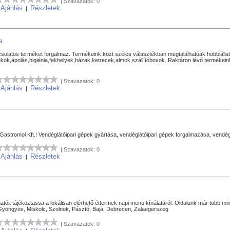
| Szavazatok: 0
Ajánlás
Részletek
|
|
a
csolatos terméket forgalmaz. Termékeink közt széles választékban megtalálhatóak hobbiállat
tékok,ápolás,higiénia,fekhelyek,házak,ketrecek,almok,szállítóboxok. Raktáron lévő termékei
| Szavazatok: 0
Ajánlás
Részletek
|
|
Gastromol Kft.! Vendéglátóipari gépek gyártása, vendéglátóipari gépek forgalmazása, vendéglá
| Szavazatok: 0
Ajánlás
Részletek
|
|
atóit tájékoztassa a lokálisan elérhető éttermek napi menü kínálatáról. Oldalunk már több mint
 Gyöngyös, Miskolc, Szolnok, Pásztó, Baja, Debrecen, Zalaegerszeg
| Szavazatok: 0