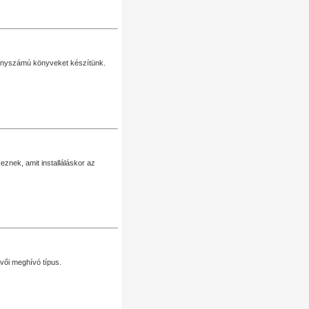
dányszámú könyveket készítünk.
eznek, amit installáláskor az
vői meghívó típus.