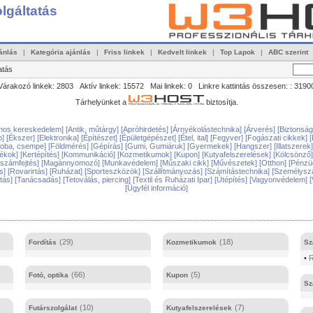
lgáltatás
ánlás
|
Kategória ajánlás
|
Friss linkek
|
Kedvelt linkek
|
Top Lapok
|
ABC szerint
atás
Várakozó linkek: 2803 Aktív linkek: 15572 Mai linkek: 0 Linkre kattintás összesen: : 3190
Tárhelyünket a
biztosítja.
lános kereskedelem]
[Antik, műtárgy]
[Apróhirdetés]
[Árnyékolástechnika]
[Árverés]
[Biztonsá
b]
[Ékszer]
[Elektronika]
[Építészet]
[Épületgépészet]
[Étel, ital]
[Fegyver]
[Fogászati cikkek]
[
zoba, csempe]
[Földmérés]
[Gépírás]
[Gumi, Gumiáruk]
[Gyermekek]
[Hangszer]
[Illatszerek
tékok]
[Kertépítés]
[Kommunikáció]
[Kozmetikumok]
[Kupon]
[Kutyafelszerelések]
[Kölcsönző
rszámfejtés]
[Magánnyomozó]
[Munkavédelem]
[Műszaki cikk]
[Művészetek]
[Otthon]
[Pénzüg
s]
[Rovarirtás]
[Ruházat]
[Sporteszközök]
[Szállítmányozás]
[Számítástechnika]
[Személyszá
ítás]
[Tanácsadás]
[Tetoválás, piercing]
[Textil és Ruházati Ipar]
[Útépítés]
[Vagyonvédelem]
[
[Ügyfél információ]
(29)
(18)
Fordítás
Kozmetikumok
Sz
•
R
(66)
(5)
Fotó, optika
Kupon
Sz
(10)
(7)
Futárszolgálat
Kutyafelszerelések