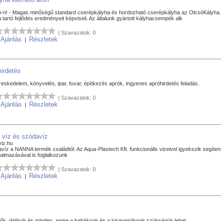
-n! - Magas minőségű standard cserépkályha és hordozható cserépkályha az OlcsóKályha.h
artó fejlődés eredményeit képviseli. Az általunk gyártott kályhacsempék alk
| Szavazatok: 0
Ajánlás
Részletek
|
|
hirdetés
kereskedelem, könyvelés, ipar, fuvar, építkezés aprók, ingyenes apróhirdetés feladás.
| Szavazatok: 0
Ajánlás
Részletek
|
|
 víz és szódavíz
viz.hu
víz a NANNA termék családtól. Az Aqua-Plastech Kft. funkcionális vizeivel igyekszik segít
almazásával is foglalkozunk
| Szavazatok: 0
Ajánlás
Részletek
|
|
tők, játékok és minden, amire a babáknak és a kismamáknak szükségük lehet