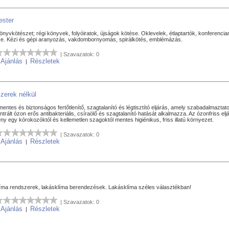
ester
nyvkötészet; régi könyvek, folyóiratok, újságok kötése. Oklevelek, étlaptartók, konferencia
se. Kézi és gépi aranyozás, vakdombornyomás, spirálkötés, emblémázás.
| Szavazatok: 0
Ajánlás
Részletek
|
|
szerek nélkül
tes és biztonságos fertőtlenítő, szagtalanító és légtisztító eljárás, amely szabadalmaztato
ntrált ózon erős antibakteriális, csíraölő és szagtalanító hatását alkalmazza. Az ózonfriss elj
ny egy kórokozóktól és kellemetlen szagoktól mentes higiénikus, friss illatú környezet.
| Szavazatok: 0
Ajánlás
Részletek
|
|
líma rendszerek, lakásklíma berendezések. Lakásklíma széles választékban!
| Szavazatok: 0
Ajánlás
Részletek
|
|