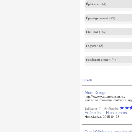
(44)
Építészet
(49)
Épületgépészet
(157)
Étel, ital
(2)
Fegyver
(4)
Fogászati cikkek
Linkek
Álom Deisgn
http://www.yatsanmatrac.hu/
Igazán színvonalas matracra, ágy
Találatok: 7 | Értékelés:
Értékelés
Hibajelentés
|
Hozzáadva: 2015-04-13
OlcsóKályha.hu - cserépkál