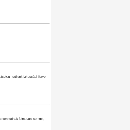
sokat nyújtunk lakossági illetve
n nem tudnak felmutatni semmit,