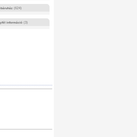
(624)
báruház
(3)
yfél információ