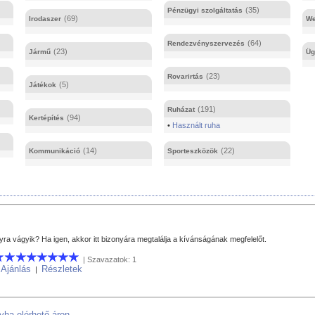
(35)
Pénzügyi szolgáltatás
(69)
Irodaszer
We
(64)
Rendezvényszervezés
(23)
Jármű
Üg
(23)
Rovarirtás
(5)
Játékok
(191)
Ruházat
(94)
Kertépítés
•
Használt ruha
(14)
(22)
Kommunikáció
Sporteszközök
ra vágyik? Ha igen, akkor itt bizonyára megtalálja a kívánságának megfelelőt.
| Szavazatok: 1
Ajánlás
Részletek
|
|
yha elérhető áron