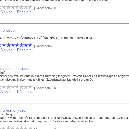
| Szavazatok: 0
Ajánlás
Részletek
|
|
 rendszer
szer, HACCP kézikönyv készítése, HACCP rendszer felülvizsgálat
| Szavazatok: 1
Ajánlás
Részletek
|
|
s alpintechnikával
.hu/
pintechnikával és emelőkosaras autó segítségével. Professzionális és biztonságos szolgáltatá
ersenyképes árakon, garanciával. Szolgáltatásainkat első sorban Bu
| Szavazatok: 0
Ajánlás
Részletek
|
|
k eredményeiről
-com.blog.hu
sdén? Erre a kérdésre ne fogadj el hiteltelen választ olyanoktól, akik csak oktatnak, azonba
t demo számlákkal akarnak meggyőzni. A válasz azonban a feltett kér