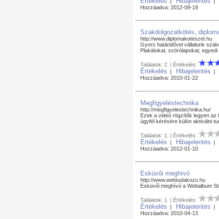
Értékelés
Hibajelentés
|
Hozzáadva: 2012-09-19
Szakdolgozatkötés, diplom
http://www.diplomakoteszet.hu
Gyors határidővel vállalunk sza
Plakátokat, szórólapokat, egyed
Találatok: 2 | Értékelés:
Értékelés
Hibajelentés
|
Hozzáadva: 2010-01-22
Megfigyeléstechnika
http://megfigyelestechnika.hu/
Ezek a videó rögzítők legyen az 
ügyfél kérésére külön aktiválni 
Találatok: 1 | Értékelés:
Értékelés
Hibajelentés
|
Hozzáadva: 2012-01-10
Esküvői meghívó
http://www.webtudakozo.hu
Esküvői meghívó a Webalbum Stúd
Találatok: 1 | Értékelés:
Értékelés
Hibajelentés
|
Hozzáadva: 2010-04-13