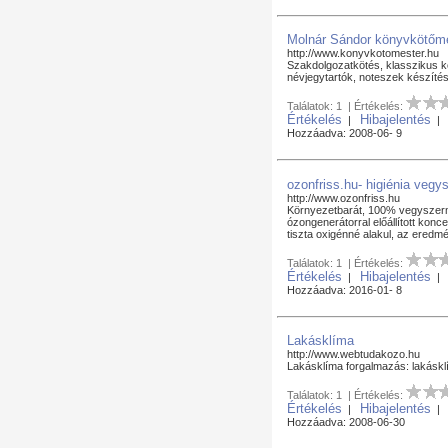
Molnár Sándor könyvkötőm
http://www.konyvkotomester.hu
Szakdolgozatkötés, klasszikus kö
névjegytartók, noteszek készíté
Találatok: 1 | Értékelés:
Értékelés
Hibajelentés
|
Hozzáadva: 2008-06- 9
ozonfriss.hu- higiénia vegy
http://www.ozonfriss.hu
Környezetbarát, 100% vegyszermen
ózongenerátorral előállított konce
tiszta oxigénné alakul, az eredmé
Találatok: 1 | Értékelés:
Értékelés
Hibajelentés
|
Hozzáadva: 2016-01- 8
Lakásklíma
http://www.webtudakozo.hu
Lakásklíma forgalmazás: lakásk
Találatok: 1 | Értékelés:
Értékelés
Hibajelentés
|
Hozzáadva: 2008-06-30