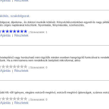
Ajánlás
Részletek
|
|
akötés, szakdolgozat.
kdolgozat, dipoloma-, és doktori munkák kötését. Könyvkötészetünkben egyedi és nagy pél
i és céges naptárakat készítünk. Nyomtatás, fénymásolás, szerkesztés.
| Szavazatok: 1
Ajánlás
Részletek
|
|
fixtelepítésű vagy hordozható mini rögzítők minden esetben hangrögzítő funkcióval is rendelk
tudunk. Ha a mini kamera nem rendelkezik beépített mikrofonnal, akko
| Szavazatok: 0
Ajánlás
Részletek
|
|
ió Kft.-től! Igényes, elegáns esküvői meghívó, esküvői meghívó újdonságok, számos eskü
| Szavazatok: 0
Ajánlás
Részletek
|
|