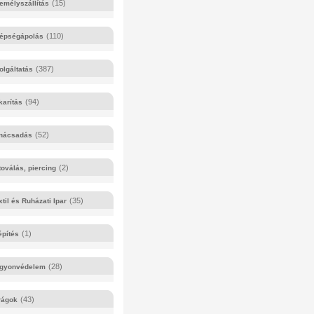
(15)
emélyszállítás
(110)
épségápolás
(387)
olgáltatás
(94)
karítás
(52)
nácsadás
(2)
toválás, piercing
(35)
xtil és Ruházati Ipar
(1)
építés
(28)
gyonvédelem
(43)
rágok