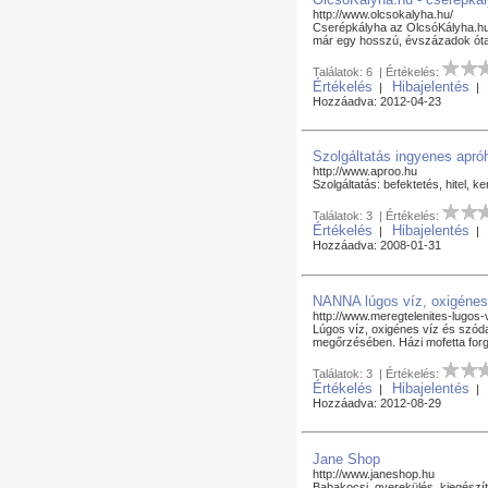
http://www.olcsokalyha.hu/
Cserépkályha az OlcsóKályha.hu
már egy hosszú, évszázadok óta t
Találatok: 6 | Értékelés:
Értékelés
Hibajelentés
|
Hozzáadva: 2012-04-23
Szolgáltatás ingyenes apró
http://www.aproo.hu
Szolgáltatás: befektetés, hitel, 
Találatok: 3 | Értékelés:
Értékelés
Hibajelentés
|
Hozzáadva: 2008-01-31
NANNA lúgos víz, oxigénes
http://www.meregtelenites-lugos-
Lúgos víz, oxigénes víz és szóda
megőrzésében. Házi mofetta forg
Találatok: 3 | Értékelés:
Értékelés
Hibajelentés
|
Hozzáadva: 2012-08-29
Jane Shop
http://www.janeshop.hu
Babakocsi, gyerekülés, kiegészí