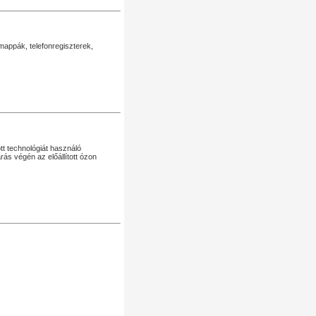
mappák, telefonregiszterek,
tt technológiát használó
árás végén az előállított ózon