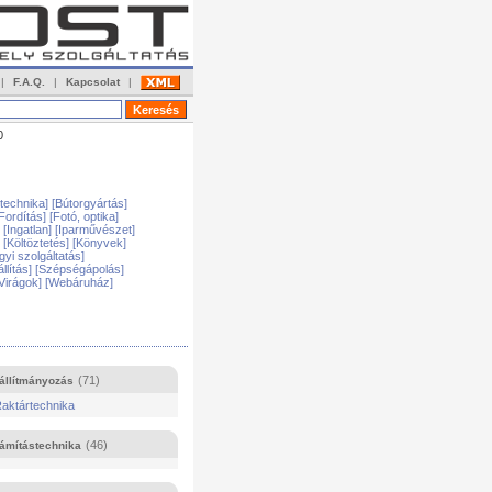
|
F.A.Q.
|
Kapcsolat
|
0
gtechnika]
[Bútorgyártás]
Fordítás]
[Fotó, optika]
]
[Ingatlan]
[Iparművészet]
]
[Költöztetés]
[Könyvek]
yi szolgáltatás]
llítás]
[Szépségápolás]
Virágok]
[Webáruház]
(71)
állítmányozás
aktártechnika
(46)
ámítástechnika