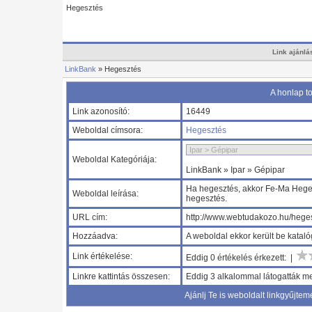
Hegesztés
Link ajánlá
LinkBank
» Hegesztés
A honlap t
Link azonosító:
16449
Weboldal címsora:
Hegesztés
Weboldal Kategóriája:
LinkBank » Ipar » Gépipar
Ha hegesztés, akkor Fe-Ma Hegesz
Weboldal leírása:
hegesztés.
URL cím:
http://www.webtudakozo.hu/hege
Hozzáadva:
A weboldal ekkor került be kata
Link értékelése:
Eddig 0 értékelés érkezett: |
Linkre kattintás összesen:
Eddig 3 alkalommal látogatták me
Ajánlj Te is weboldalt linkgyűjtem