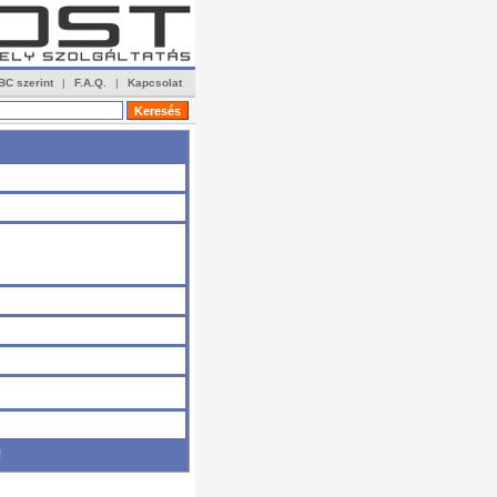
BC szerint
|
F.A.Q.
|
Kapcsolat
!