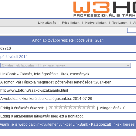
Link ajánlás
|
Friss linkek
|
Kedvelt linkek
|
Top Lapok
|
A
A honlap további részletei: pótfelvételi 2014
63310
pótfelvételi 2014
LinkBank » Oktatás, felvilágosítás » Hírek, események
A Tomori Pál Főiskola meghirdeti pótfelvételi lehetőségeit 2014-ben.
http://www.tpfk.hu/szakok/szakajanlo.html
A weboldal ekkor került be katalógusunkba: 2014-07-29
Eddig 0 értékelés érkezett: |
| Átlagolt érték: 0
Eddig 0 alkalommal látogatták meg ezt a honlapot.
Ajánlj Te is weboldalt linkgyűjteményünkbe! LinkBank - Kategorizált linkek. keresel