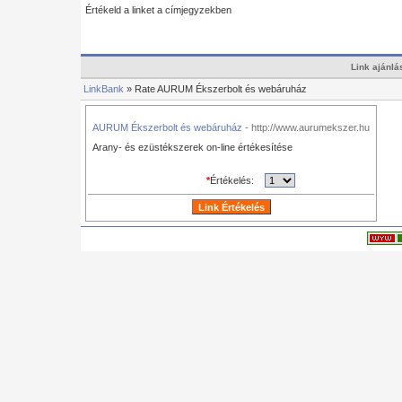
Értékeld a linket a címjegyzekben
Link ajánlá
LinkBank
» Rate AURUM Ékszerbolt és webáruház
AURUM Ékszerbolt és webáruház
- http://www.aurumekszer.hu
Arany- és ezüstékszerek on-line értékesítése
*
Értékelés: