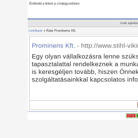
Értékeld a linket a címjegyzekben
Link ajánlá
LinkBank
» Rate Prominens Kft.
Prominens Kft.
- http://www.stihl-vi
Egy olyan vállalkozásra lenne szüksé
tapasztalattal rendelkeznek a mun
is keresgéljen tovább, hiszen Önne
szolgáltatásainkkal kapcsolatos inf