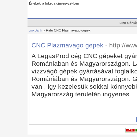
Értékeld a linket a címjegyzekben
Link ajánlá
LinkBank
» Rate CNC Plazmavago gepek
CNC Plazmavago gepek
- http://w
A LegasProd cég CNC gépeket gyárt 
Romániaban és Magyarországon. L
vizzvágó gépek gyártásával foglalko
Romániában és Magyarországon. Gé
van , igy kezelesük sokkal könnyebb
Magyarország területén ingyenes.