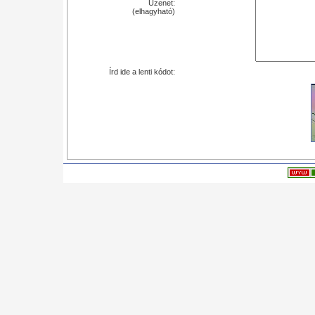
Üzenet:
(elhagyható)
Írd ide a lenti kódot: