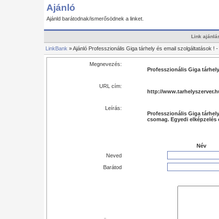
Ajánló
Ajánld barátodnak/ismerősödnek a linket.
Link ajánlá
LinkBank
» Ajánló Professzionális Giga tárhely és email szolgáltatások ! 
Megnevezés:
Professzionális Giga tárhely
URL cím:
http://www.tarhelyszerver.h
Leírás:
Professzionális Giga tárhel
csomag. Egyedi elképzelés 
Név
Neved
Barátod