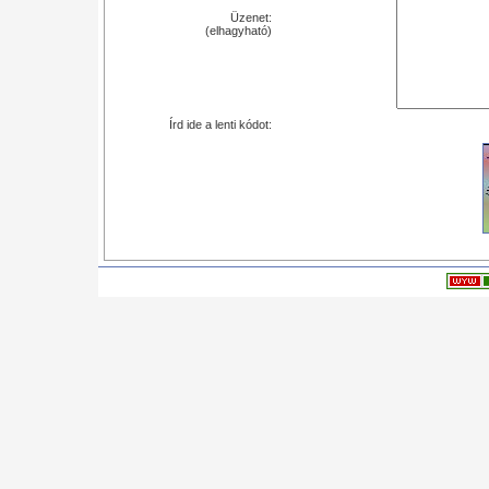
Üzenet:
(elhagyható)
Írd ide a lenti kódot: