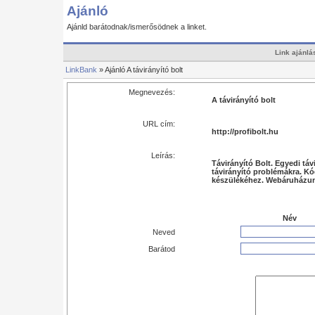
Ajánló
Ajánld barátodnak/ismerősödnek a linket.
Link ajánlá
LinkBank
» Ajánló A távirányító bolt
Megnevezés:
A távirányító bolt
URL cím:
http://profibolt.hu
Leírás:
Távirányító Bolt. Egyedi tá
távirányító problémákra. 
készülékéhez. Webáruházunk
Név
Neved
Barátod