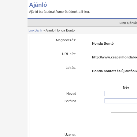
Ajánló
Ajánld barátodnak/ismerősödnek a linket.
Link ajánlá
LinkBank
» Ajánló Honda Bontó
Megnevezés:
Honda Bontó
URL cím:
http://www.csepelihondabo
Leírás:
Honda bontott és új autóalk
Név
Neved
Barátod
Üzenet: