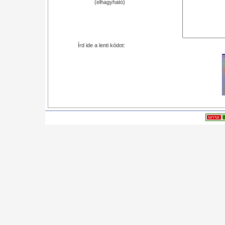
(elhagyható)
Írd ide a lenti kódot: