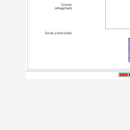
Üzenet:
(elhagyható)
Írd ide a lenti kódot: