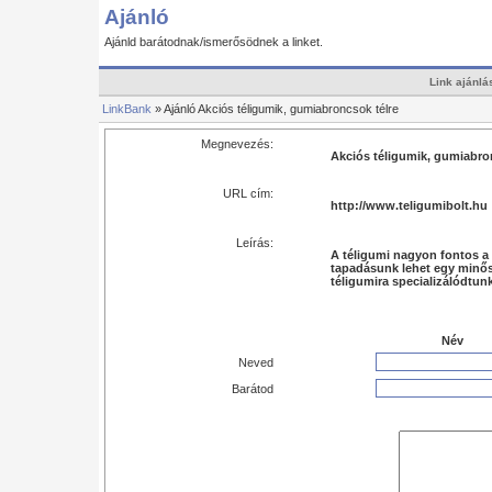
Ajánló
Ajánld barátodnak/ismerősödnek a linket.
Link ajánlá
LinkBank
» Ajánló Akciós téligumik, gumiabroncsok télre
Megnevezés:
Akciós téligumik, gumiabro
URL cím:
http://www.teligumibolt.hu
Leírás:
A téligumi nagyon fontos a 
tapadásunk lehet egy minősé
téligumira specializálódtun
Név
Neved
Barátod