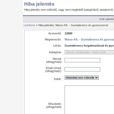
Hiba jelentés
Hiba jelentés nem működő, vagy nem megfelelő kategóriáról, tartalomról
Link ajánlá
LinkBank
» Hiba jelentés: Marso Kft. - Gumiabroncs és gyorsszerviz
Azonosító:
12680
Megnevezés:
Marso Kft. - Gumiabroncs és gyorssz
Leírás:
Gumiabroncs forgalmazással és gyor
Kategória:
Neved:
(elhagyható)
Email címed:
(elhagyható):
Indok:
Részletek:
(elhagyható)