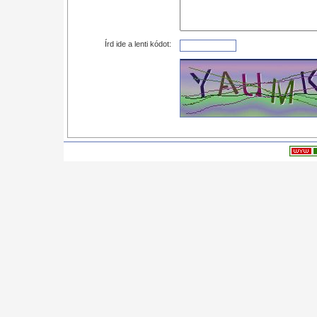
Írd ide a lenti kódot: