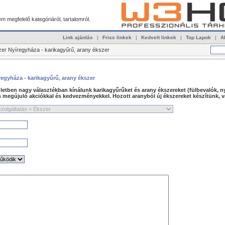
 megfelelő kategóriáról, tartalomról.
Link ajánlás
|
Friss linkek
|
Kedvelt linkek
|
Top Lapok
|
A
szer Nyíregyháza - karikagyűrű, arany ékszer
regyháza - karikagyűrű, arany ékszer
zletben nagy választékban kínálunk karikagyűrűket és arany ékszereket (fülbevalók, n
n megújuló akciókkal és kedvezményekkel. Hozott aranyból új ékszereket készítünk, va