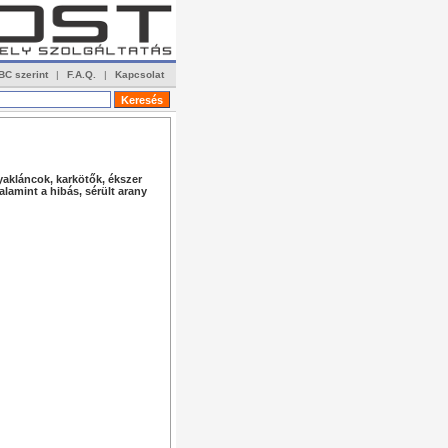
BC szerint
|
F.A.Q.
|
Kapcsolat
yakláncok, karkötők, ékszer
lamint a hibás, sérült arany