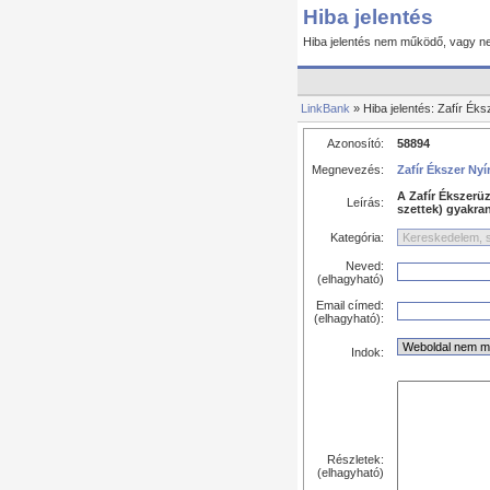
Hiba jelentés
Hiba jelentés nem működő, vagy nem
LinkBank
» Hiba jelentés: Zafír Ék
Azonosító:
58894
Megnevezés:
Zafír Ékszer Nyí
A Zafír Ékszerü
Leírás:
szettek) gyakra
Kategória:
Neved:
(elhagyható)
Email címed:
(elhagyható):
Indok:
Részletek:
(elhagyható)