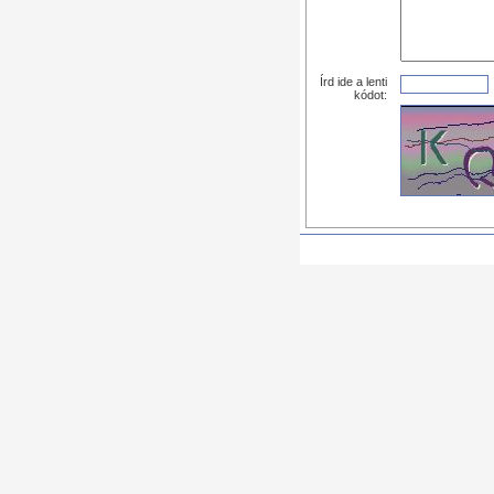
Írd ide a lenti
kódot: