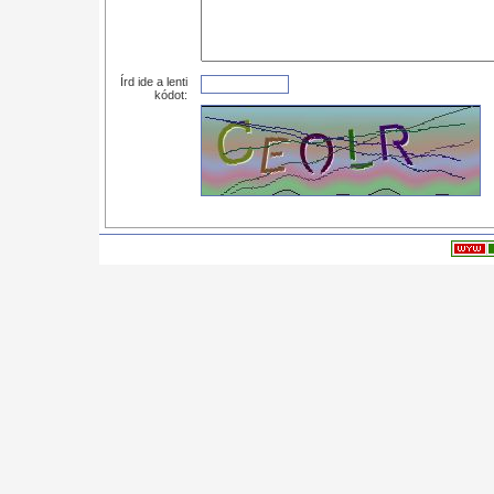
Írd ide a lenti
kódot: