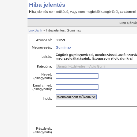
Hiba jelentés
Hiba jelentés nem működő, vagy nem megfelelő kategóriáról, tartalomról
Link ajánlá
LinkBank
» Hiba jelentés: Gumimax
Azonosító:
59059
Megnevezés:
Gumimax
Cégünk gumiszervizzel, centírozással, autó szerviz
Leírás:
meg szolgáltatásaink, látogasson el oldalunkra!
Kategória:
Neved:
(elhagyható)
Email címed:
(elhagyható):
Indok:
Részletek:
(elhagyható)