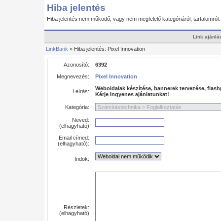
Hiba jelentés
Hiba jelentés nem működő, vagy nem megfelelő kategóriáról, tartalomról
Link ajánlá
LinkBank
» Hiba jelentés: Pixel Innovation
Azonosító:
6392
Megnevezés:
Pixel Innovation
Weboldalak készítése, bannerek tervezése, flash
Leírás:
Kérje ingyenes ajánlatunkat!
Kategória:
Neved:
(elhagyható)
Email címed:
(elhagyható):
Indok:
Részletek:
(elhagyható)