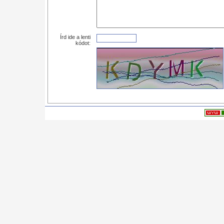
Írd ide a lenti
kódot: