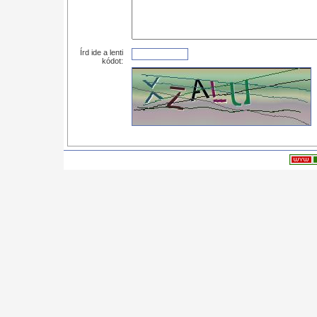
Írd ide a lenti
kódot: