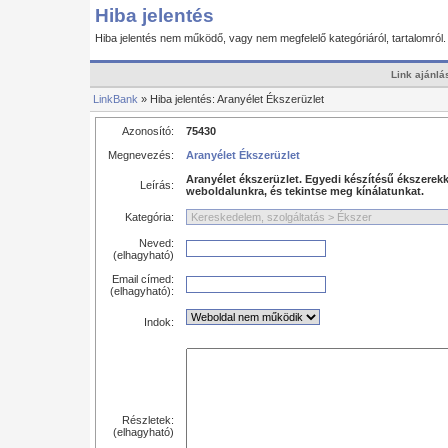
Hiba jelentés
Hiba jelentés nem működő, vagy nem megfelelő kategóriáról, tartalomról
Link ajánlá
LinkBank
» Hiba jelentés: Aranyélet Ékszerüzlet
Azonosító:
75430
Megnevezés:
Aranyélet Ékszerüzlet
Aranyélet ékszerüzlet. Egyedi készítésű ékszerekke
Leírás:
weboldalunkra, és tekintse meg kínálatunkat.
Kategória:
Neved:
(elhagyható)
Email címed:
(elhagyható):
Indok:
Részletek:
(elhagyható)